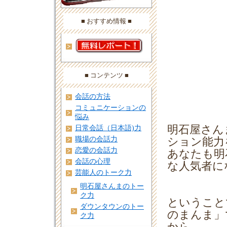
■ おすすめ情報 ■
■ コンテンツ ■
会話の方法
コミュニケーションの
悩み
明石屋さん
日常会話（日本語)力
職場の会話力
ション能力
恋愛の会話力
あなたも明
会話の心理
な人気者に
芸能人のトーク力
明石屋さんまのトー
ク力
ということ
ダウンタウンのトー
のまんま」
ク力