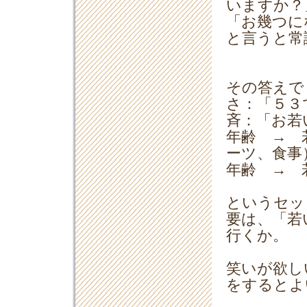
いますか？
「お幾つに
と言うと常
その答えで
さ：「５３
斉：「お若
年齢 → 
ーツ、食事
年齢 → 
というセッ
要は、「若
行くか。
笑いが欲し
をするとよ