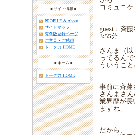
から
コミュニケ
■ サイト情報 ■
PROFILE & About
サイトマップ
guest：
有料版登録ページ
3:55分
ご意見・ご感想
トーク力 HOME
さんま（以
ってるんで
■ ホーム ■
ういうこと
トーク力 HOME
事前に斉藤
さんまさん
業界歴が長
ますね。
だから、