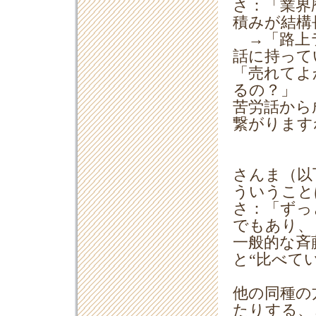
さ：「業界
積みが結構
→「路上ラ
話に持って
「売れてよ
るの？」
苦労話から
繋がります
さんま（以
ういうこと
さ：「ずっ
でもあり、
一般的な斉
と“比べて
他の同種の
たりする、